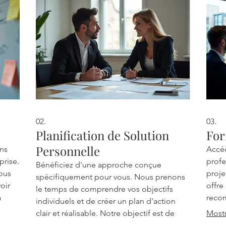
02.
03.
Planification de Solution
For
Personnelle
ins
Accéd
prise.
profe
Bénéficiez d'une approche conçue
ous
proje
spécifiquement pour vous. Nous prenons
oir
offre
le temps de comprendre vos objectifs
a
reco
individuels et de créer un plan d'action
ccès
comp
clair et réalisable. Notre objectif est de
Mostr
ageons
situa
vous fournir les outils et la stratégie