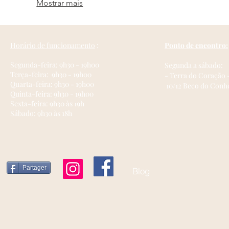
Mostrar mais
néces
nécessaires pour atteindre vos aspirations.
éclai
Horário de funcionamento
:
Ponto de encontro:
Segunda-feira: 9h30 - 19h00
Segunda a sábado:
Terça-feira:
9h30 - 19h00
- Terra do Coração 
Quarta-feira: 9h30 - 19h00
10/12 Beco do Conhe
Quinta-feira: 9h30 - 19h00
Sexta-feira: 9h30 às 19h
Sábado: 9h30 às 18h
Partager
Blog