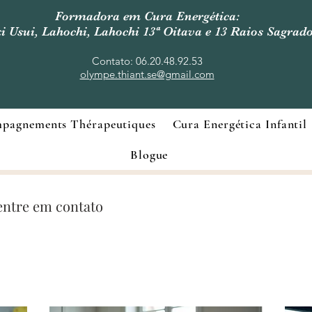
Formadora em Cura Energética:
i Usui, Lahochi, Lahochi 13ª Oitava e 13 Raios Sagrad
Contato: 06.20.48.92.53
olympe.thiant.se@gmail.com
pagnements Thérapeutiques
Cura Energética Infantil
Blogue
 entre em contato