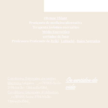
à livrer des résultats exceptionnels.
Olympe Thiant
Praticante de medicina alternativa
Terapeuta holístico energético
Médio Energético
cortador de fogo
Professora Praticante de
Reiki
,
LaHochi
,
Raios Sagrados
Conditions Générales de ventes
Os sentidos da
Mentions
Légales _cc781905-5cde-
vida
3194-bb3b- 136bad5cf58d_
Conditions Générales d'utilisation
_cc781905-5cde-3194-bb3b-
136bad5cf58d_