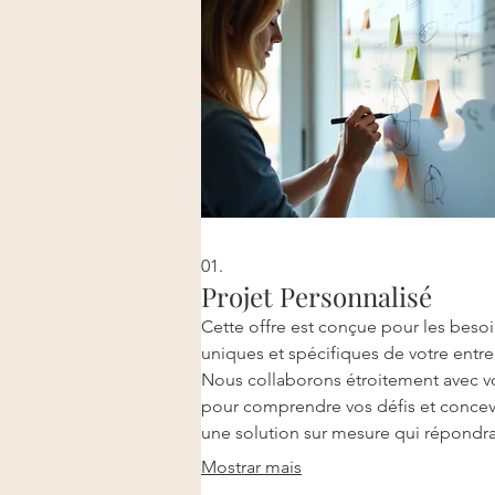
01.
Projet Personnalisé
Cette offre est conçue pour les beso
uniques et spécifiques de votre entre
Nous collaborons étroitement avec v
pour comprendre vos défis et concev
une solution sur mesure qui répondr
parfaitement à vos attentes. Votre su
Mostrar mais
est notre priorité, et nous nous eng