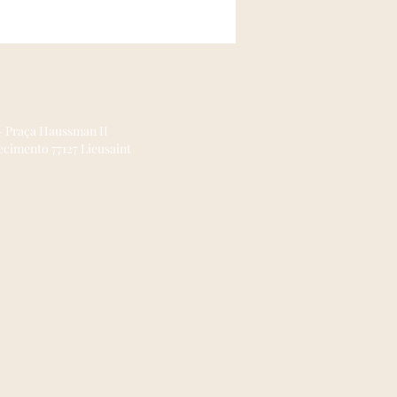
saires pour une prise de décision
rée.
- Praça Haussman II
cimento 77127 Lieusaint