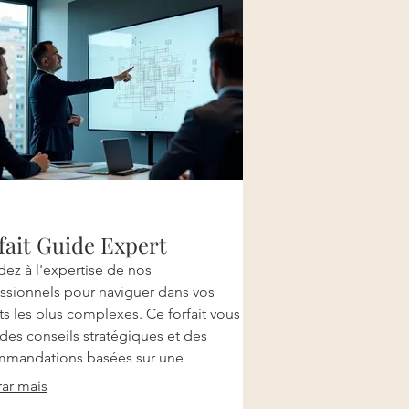
fait Guide Expert
ez à l'expertise de nos
ssionnels pour naviguer dans vos
ts les plus complexes. Ce forfait vous
 des conseils stratégiques et des
mmandations basées sur une
réhension approfondie de votre
ar mais
tion. Obtenez la clarté et la direction