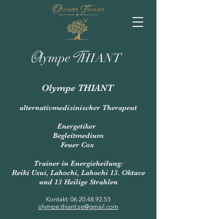
O
T
lympe
HIANT
Olympe THIANT
alternativmedizinischer Therapeut
Energetiker
Begleitmedium
Feuer Cox
Trainer in Energieheilung:
Reiki Usui, Lahochi, Lahochi 13. Oktave
und 13 Heilige Strahlen
Kontakt:
06.20.48.92.53
olympe.thiant.se@gmail.com