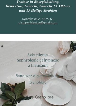
Trainer in Energieheilung:
Reiki Usui, Lahochi, Lahochi 13. Oktave
und 13 Heilige Strahlen
Kontakt:
06.20.48.92.53
olympe.thiant.se@gmail.com
Avis clients
Sophrologie et hypnose
à Lieusaint
Retrouvez d'autres avis sur
Crenolibre
> Avis Crenolibre