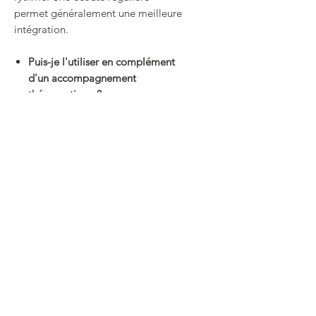
permet généralement une meilleure
intégration.
Puis-je l'utiliser en complément
d'un accompagnement
thérapeutique ?
Oui. Ce pack peut être utilisé seul
ou en complément d'un
accompagnement individuel.
Conseils d'utilisation
Pour favoriser une intégration
progressive, il est recommandé
d'écouter l'audio principal
quotidiennement pendant 21 jours.
Pourquoi 21 jours ?