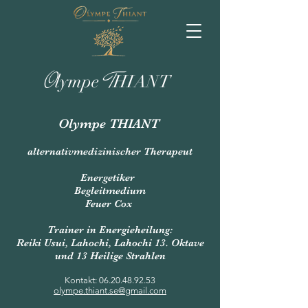
O
T
lympe
HIANT
Olympe THIANT
alternativmedizinischer Therapeut
Energetiker
Begleitmedium
Feuer Cox
Trainer in Energieheilung:
Reiki Usui, Lahochi, Lahochi 13. Oktave
und 13 Heilige Strahlen
Kontakt:
06.20.48.92.53
olympe.thiant.se@gmail.com