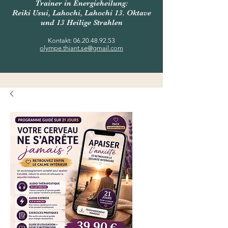
Trainer in Energieheilung:
Reiki Usui, Lahochi, Lahochi 13. Oktave
und 13 Heilige Strahlen
Kontakt:
06.20.48.92.53
olympe.thiant.se@gmail.com