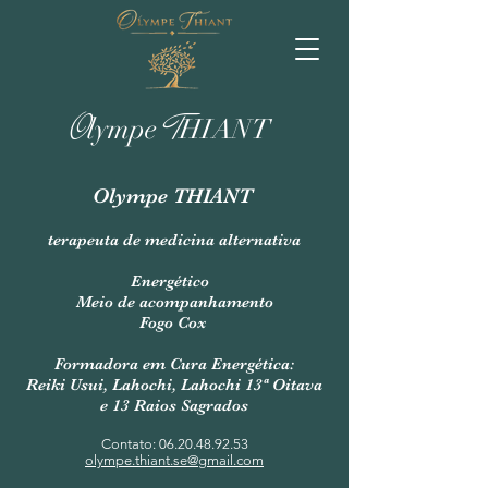
O
T
lympe
HIANT
Olympe THIANT
terapeuta de medicina alternativa
Energético
Meio de acompanhamento
Fogo Cox
Formadora em Cura Energética:
Reiki Usui, Lahochi, Lahochi 13ª Oitava
e 13 Raios Sagrados
Contato:
06.20.48.92.53
olympe.thiant.se@gmail.com