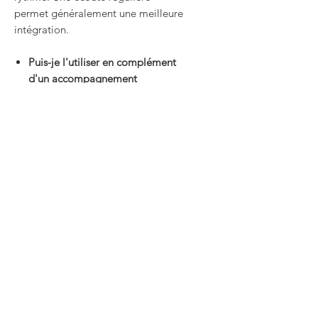
permet généralement une meilleure
intégration.
Puis-je l'utiliser en complément
d'un accompagnement
thérapeutique ?
Oui. Ce pack peut être utilisé seul
ou en complément d'un
accompagnement individuel.
Conseils d'utilisation
Pour favoriser une intégration
progressive, il est recommandé
d'écouter l'audio principal
quotidiennement pendant 21 jours.
Pourquoi 21 jours ?