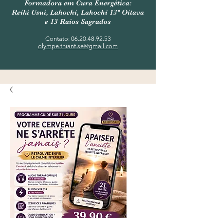
Formadora em Cura Energética:
Reiki Usui, Lahochi, Lahochi 13ª Oitava
e 13 Raios Sagrados
Contato:
06.20.48.92.53
olympe.thiant.se@gmail.com