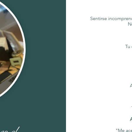
Sentirse incomprendi
No
Tu 
A
A
es el
"Me ace