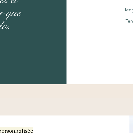
r que
Teng
Ten
da.
personnalisée