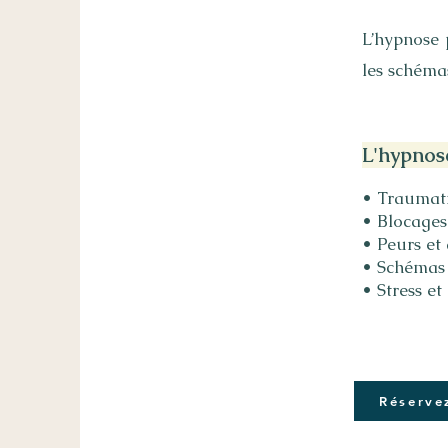
L’hypnose 
les schéma
L'hypnos
• Traumati
• Blocages
• Peurs et
• Schémas r
• Stress et
Réserve