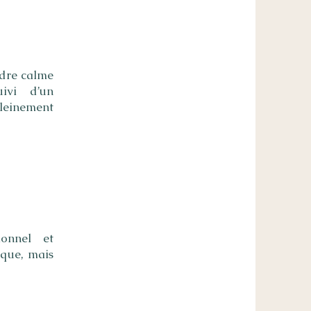
adre calme
ivi d’un
leinement
ionnel et
ique, mais