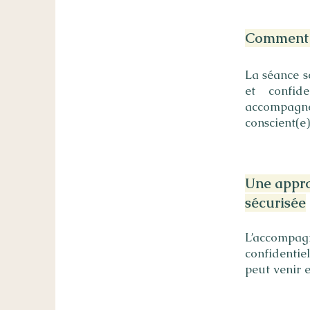
Comment s
La séance s
et confid
accompagne
conscient(e)
Une appro
sécurisée
L’accompag
confidentie
peut venir 