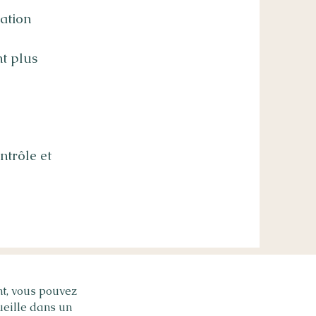
uation
t plus
ntrôle et
t, vous pouvez
ueille dans un