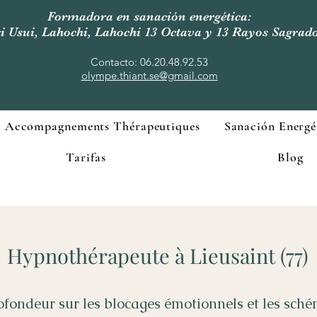
Formadora en sanación energética:
i Usui, Lahochi, Lahochi 13 Octava y 13 Rayos Sagrad
Contacto: 06.20.48.92.53
olympe.thiant.se@gmail.com
Accompagnements Thérapeutiques
Sanación Energé
Tarifas
Blog
Hypnothérapeute à Lieusaint (77)
ofondeur sur les blocages émotionnels et les schém