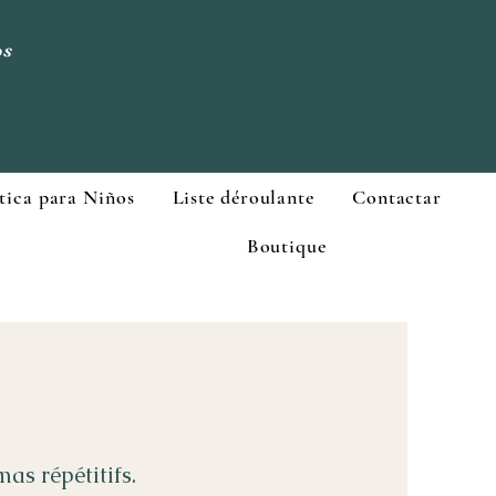
os
tica para Niños
Liste déroulante
Contactar
Boutique
as répétitifs.